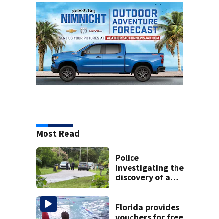
Most Read
Police
investigating the
discovery of a
dead person in a
West Jacksonville
neighborhood
Florida provides
vouchers for free