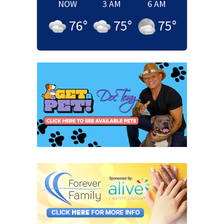
NOW
3 AM
6 AM
76
°
75
°
75
°