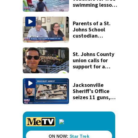
swimming lessons
for families
Parents of a St.
Johns School
custodian
detained by ICE
speak out
St. Johns County
union calls for
support for a
school custodian
detained by ICE
Jacksonville
Sheriff’s Office
seizes 11 guns,
drugs in Herlong
raid