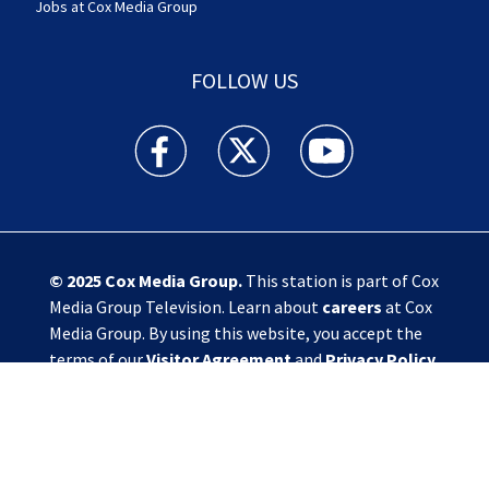
Jobs at Cox Media Group
FOLLOW US
Action News Jax facebook feed(Opens a new w
Action News Jax twitter feed(Opens
Action News Jax youtube
© 2025
Cox Media Group
.
This station is part of Cox
Media Group Television. Learn about
careers
at Cox
Media Group. By using this website, you accept the
terms of our
Visitor Agreement
and
Privacy Policy
,
and understand your options regarding
Ad Choices
.
Manage Cookie Preferences
|
Do Not Sell or
Share My Personal Information