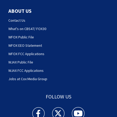
ABOUT US
Contact Us
What's on CBS47/ FOX30
WFOX Public File
WFOX EEO Statement
WFOX FCC Applications
WJAX Public File
WJAX FCC Applications
Jobs at Cox Media Group
FOLLOW US
Action News Jax facebook feed(Opens a new w
Action News Jax twitter feed(Opens
Action News Jax youtube