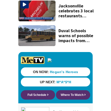
lawsuit
Jacksonville
celebrates 3 local
restaurants
securing first-ever
Michelin
recognition in city
Duval Schools
history
warns of possible
impacts from
threatened bus
strike as Monday’s
1st school day
looms