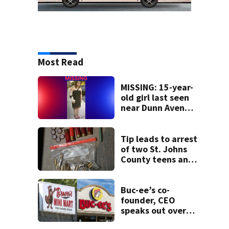
Most Read
MISSING: 15-year-
old girl last seen
near Dunn Avenue
and Lem Turner
Road, JSO says
Tip leads to arrest
of two St. Johns
County teens and
discovery of
homemade guns
and explosives
Buc-ee’s co-
founder, CEO
speaks out over
Beaver’s Mini Mart