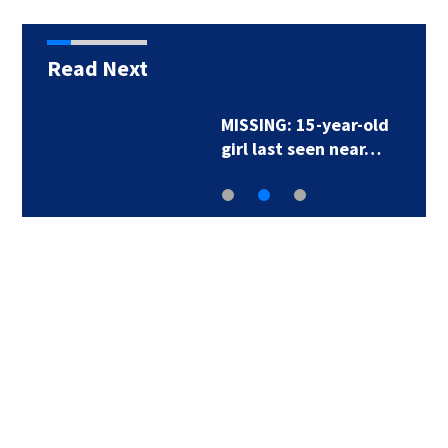
Read Next
MISSING: 15-year-old
girl last seen near…