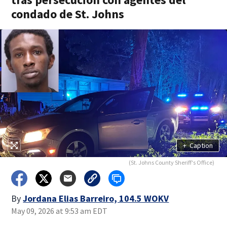
condado de St. Johns
+
Caption
(St. Johns County Sheriff's Office)
By
Jordana Elias Barreiro, 104.5 WOKV
May 09, 2026 at 9:53 am EDT