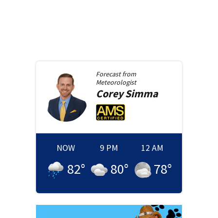
Forecast from
Meteorologist
Corey
Simma
NOW
9 PM
12 AM
82
°
80
°
78
°