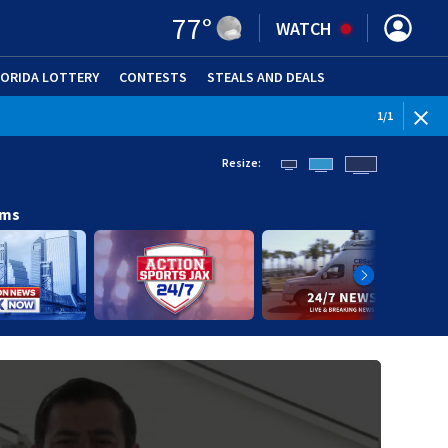
77
°
WATCH
LORIDA LOTTERY
CONTESTS
STEALS AND DEALS
(OPE
1
/
1
Resize:
ams