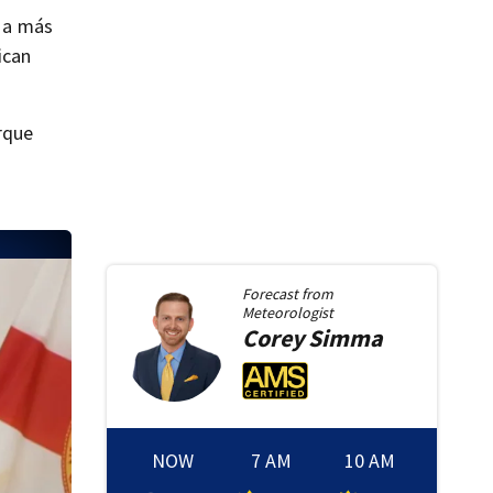
r a más
ican
rque
”
Forecast from
Meteorologist
Corey
Simma
NOW
7 AM
10 AM