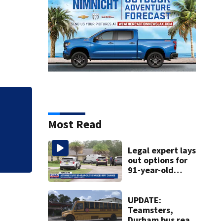
Alcaldesa de Jacks
comunidad
Most Read
Legal expert lays
out options for
91-year-old
accused of killing
his ill wife
UPDATE:
Teamsters,
Durham bus reach