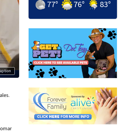
77
°
76
°
83
°
aption
ales.
 tomar