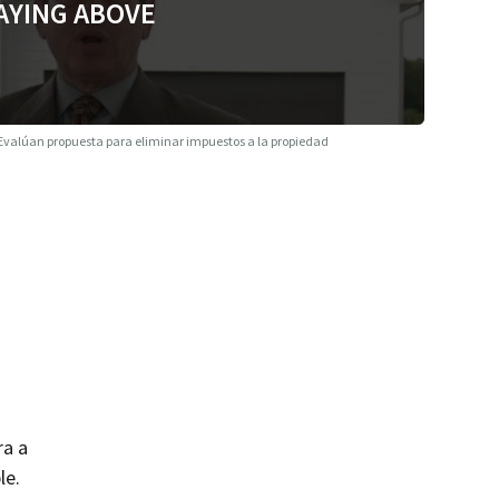
AYING ABOVE
Evalúan propuesta para eliminar impuestos a la propiedad
ra a
le.