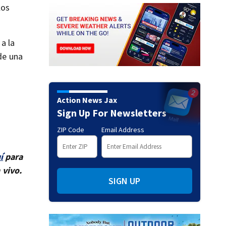
los
a la
 de una
Action News Jax
Sign Up For Newsletters
ZIP Code
Email Address
í
para
 vivo.
SIGN UP