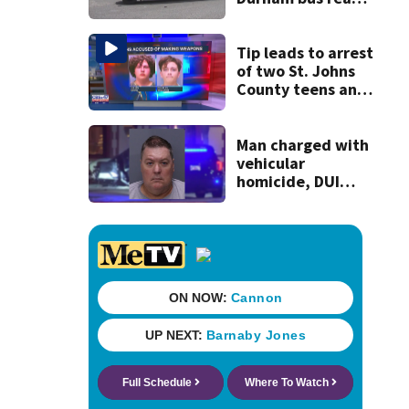
deal, averting
disruption to first
day of school in
Tip leads to arrest
Duval County
of two St. Johns
County teens and
discovery of
homemade guns
and explosives
Man charged with
vehicular
homicide, DUI
after St. Augustine
crash killed
woman on scooter