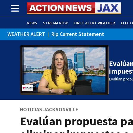
NEWS
STREAM NOW
FIRST ALERT WEATHER
ELECT
WEATHER ALERT
|
Rip Current Statement
ADVERTISE WITH US
(OPENS IN NEW WINDOW)
Evalúan
impuest
Evalúan propu
NOTICIAS JACKSONVILLE
Evalúan propuesta p