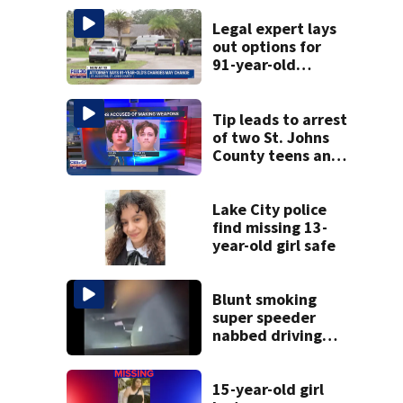
Legal expert lays
out options for
91-year-old
accused of killing
his ill wife
Tip leads to arrest
of two St. Johns
County teens and
discovery of
homemade guns
and explosives
Lake City police
find missing 13-
year-old girl safe
Blunt smoking
super speeder
nabbed driving
120 mph over
Mathews Bridge
15-year-old girl