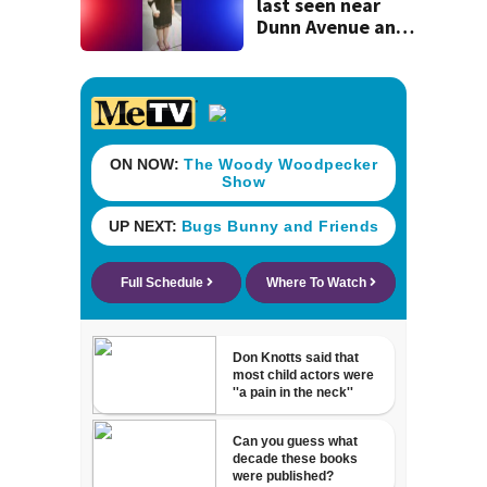
last seen near
Dunn Avenue and
Lem Turner Road
found safe