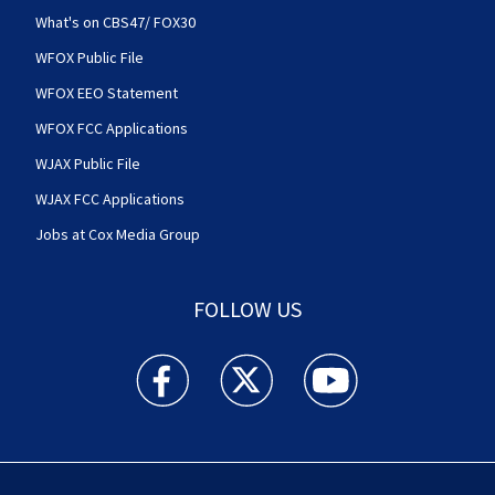
What's on CBS47/ FOX30
WFOX Public File
WFOX EEO Statement
WFOX FCC Applications
WJAX Public File
WJAX FCC Applications
Jobs at Cox Media Group
FOLLOW US
Action News Jax facebook feed(Opens a new w
Action News Jax twitter feed(Opens
Action News Jax youtube