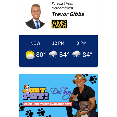
Forecast from
Meteorologist
Trevor
Gibbs
NOW
12 PM
3 PM
80
°
84
°
84
°