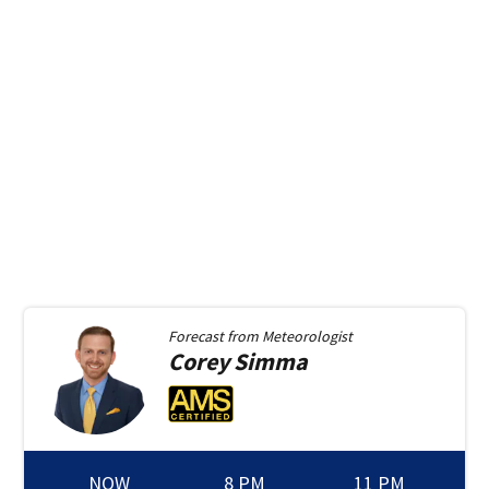
Forecast from
Meteorologist
Corey
Simma
NOW
8 PM
11 PM