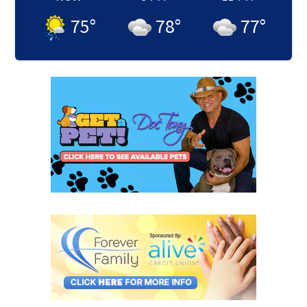
75
°
78
°
77
°