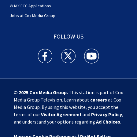
WJAX FCC Applications
Jobs at Cox Media Group
FOLLOW US
Action News Jax facebook feed(Opens a new w
Action News Jax twitter feed(Opens
Action News Jax youtube
© 2025
Cox Media Group
.
This station is part of Cox
Media Group Television. Learn about
careers
at Cox
Media Group. By using this website, you accept the
terms of our
Visitor Agreement
and
Privacy Policy
,
and understand your options regarding
Ad Choices
.
Manage Cookie Preferences
|
Do Not Sell or