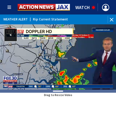
WATCH
WEATHER ALERT
|
Rip Current Statement
Drag to Resize Video