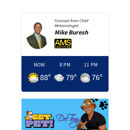
Forecast from
Chief
Meteorologist
Mike
Buresh
NOW
8 PM
11 PM
88
°
79
°
76
°