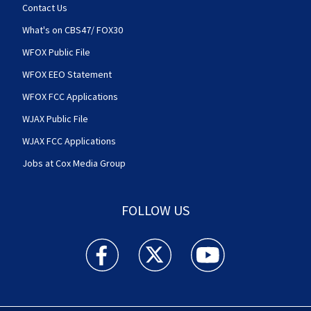
Contact Us
What's on CBS47/ FOX30
WFOX Public File
WFOX EEO Statement
WFOX FCC Applications
WJAX Public File
WJAX FCC Applications
Jobs at Cox Media Group
FOLLOW US
Action News Jax facebook feed(Opens a new w
Action News Jax twitter feed(Opens
Action News Jax youtube