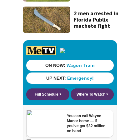
coming to SR 16 in
St. Johns County
2 men arrested in
Florida Publix
machete fight