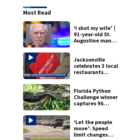
Most Read
‘I shot my wife’ |
91-year-old St.
Augustine man
said he planned to
kill himself after
killing wife
Jacksonville
celebrates 3 local
restaurants
securing first-ever
Michelin
recognition in city
Florida Python
history
Challenge winner
captures 96
snakes; hunters
corral 280 overall
‘Let the people
move’: Speed
limit changes